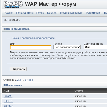
WAP Мастер Форум
Главная
Пользователи
Поиск
Загрузки
Мобильная версия
Регистрация
Во
Вы не зашли.
Поиск пользователей
Поиск и сортировка пользователей
Имя
Группа
Сортировать по
Введите имя пользователя для поиска и/или укажите группу. Имя пользовател
шаблона для частичного совпадения. Отсортируйте пользователей по имени, 
сообщений и упорядочите по возрастанию/убыванию.
Страниц:
1
2
3
…
17
Все
Пользователи
Имя
Статус
_WaM_
Участник
-EGOR-
Участник
@Office
Участник