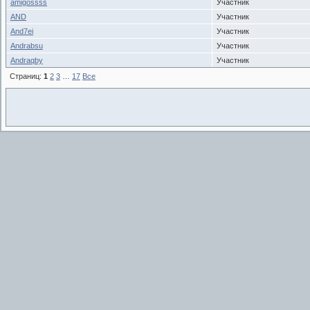
amigossss
Участник
AND
Участник
And7ei
Участник
Andrabsu
Участник
Andraqby
Участник
Страниц:
1
2
3
…
17
Все