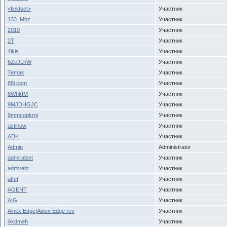
<fieldset>
Участник
133_Mhz
Участник
2010
Участник
2T
Участник
4ikis
Участник
6ZeJLhW
Участник
7emak
Участник
88i com
Участник
8WhkIM
Участник
9MJDHGJC
Участник
9mmcopkrni
Участник
actinow
Участник
ADK
Участник
Admin
Administrator
admiralbet
Участник
admvebt
Участник
affet
Участник
AGENT
Участник
AIG
Участник
Ainex Edge|Ainex Edge rev
Участник
Akdmeh
Участник