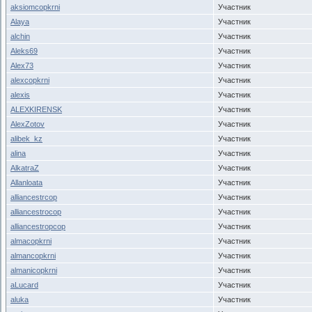
aksiomcopkrni
Участник
Alaya
Участник
alchin
Участник
Aleks69
Участник
Alex73
Участник
alexcopkrni
Участник
alexis
Участник
ALEXKIRENSK
Участник
AlexZotov
Участник
alibek_kz
Участник
alina
Участник
AlkatraZ
Участник
Allanloata
Участник
alliancestrcop
Участник
alliancestrocop
Участник
alliancestropcop
Участник
almacopkrni
Участник
almancopkrni
Участник
almanicopkrni
Участник
aLucard
Участник
aluka
Участник