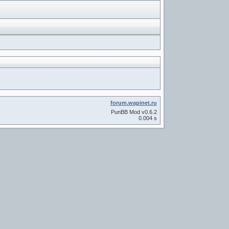
forum.wapinet.ru
PunBB Mod v0.6.2
0.004 s