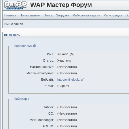
WAP Мастер Форум
Главная
Пользователи
Поиск
Загрузки
Мобильная версия
Регистрация
Во
Вы не зашли.
Профиль
Персональный
Имя:
Xrumik1 (М)
Статус:
Участник
Настоящее имя:
(Неизвестно)
Местонахождение:
(Неизвестно)
Вебсайт:
http://onlinelook.ru/
E-mail:
(Скрыт)
Пейджеры
Jabber:
(Неизвестно)
ICQ:
(Неизвестно)
MSN Messenger:
(Неизвестно)
AOL IM:
(Неизвестно)