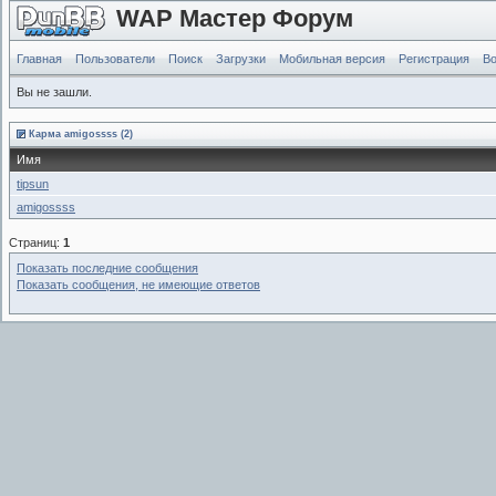
WAP Мастер Форум
Главная
Пользователи
Поиск
Загрузки
Мобильная версия
Регистрация
Во
Вы не зашли.
Карма amigossss (2)
Имя
tipsun
amigossss
Страниц:
1
Показать последние сообщения
Показать сообщения, не имеющие ответов