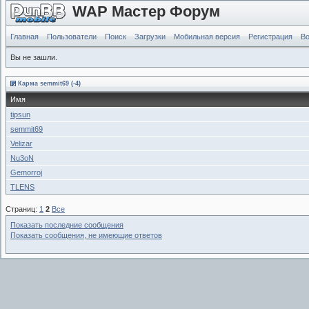
WAP Мастер Форум
Главная
Пользователи
Поиск
Загрузки
Мобильная версия
Регистрация
Во
Вы не зашли.
Карма semmit69 (-4)
Имя
tipsun
semmit69
Velizar
Nu3oN
Gemorroj
TLENS
Страниц:
1
2
Все
Показать последние сообщения
Показать сообщения, не имеющие ответов