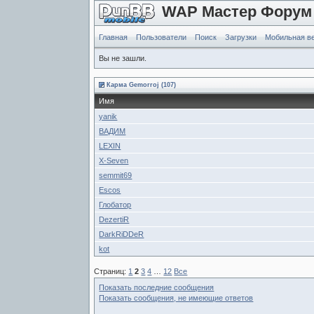
WAP Мастер Форум
Главная
Пользователи
Поиск
Загрузки
Мобильная в
Вы не зашли.
Карма Gemorroj (107)
Имя
yanik
ВАДИМ
LEXIN
X-Seven
semmit69
Escos
Глобатор
DezertiR
DarkRiDDeR
kot
Страниц:
1
2
3
4
…
12
Все
Показать последние сообщения
Показать сообщения, не имеющие ответов